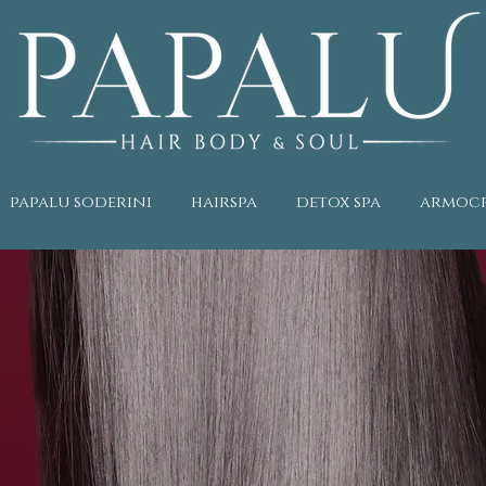
papalu soderini
hairspa
detox spa
armoc