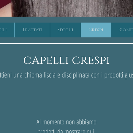
ili
Trattati
Secchi
Crespi
Biond
capelli crespi
tieni una chioma liscia e disciplinata con i prodotti giu
Al momento non abbiamo
prodotti da mostrare qui.