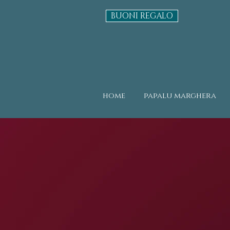
BUONI REGALO
home
papalu marghera