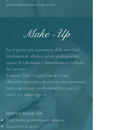
personalizzazione a tua scelta.
Make -Up
Per il giorno più importante della tua vita è
fondamentale affidarsi ad un professionista
capace di valorizzare e armonizzare la bellezza
del tuo viso.
Il nostro Team ti seguirà anche a casa,
offrendoti passione e dedizione, ma soprattutto
tanta esperienza e professionalità e creerà il
trucco più adatto per te.
Servizi Make-Up:
​Programma personalizzato skincare
Trucco per la sposa