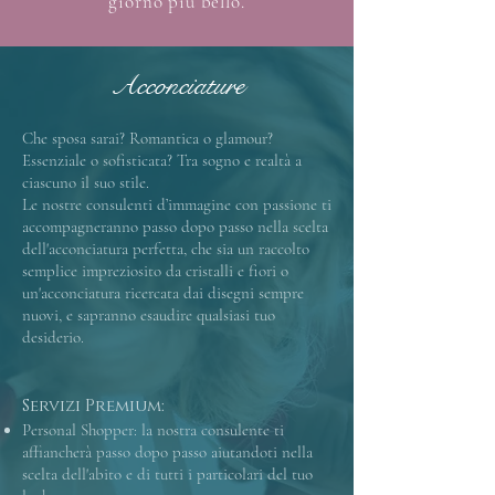
giorno più bello.
Acconciature
Che sposa sarai? Romantica o glamour?
Essenziale o sofisticata? Tra sogno e realtà a
ciascuno il suo stile.
Le nostre consulenti d’immagine con passione ti
accompagneranno passo dopo passo nella scelta
dell'acconciatura perfetta, c
he sia un raccolto
semplice impreziosito da cristalli e fiori o
un'acconciatura ricercata dai disegni sempre
nuovi, e sapranno esaudire qualsiasi tuo
desiderio.
Servizi Premium:
​Personal Shopper: la nostra consulente ti
affiancherà passo dopo passo aiutandoti nella
scelta dell'abito e di tutti i particolari del tuo