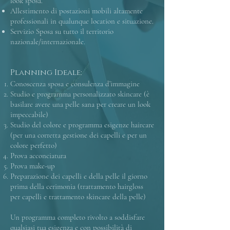
look sposa.
Allestimento di postazioni mobili altamente
professionali in qualunque location e situazione.
Servizio Sposa su tutto il territorio
nazionale/internazionale.
Planning Ideale:
Conoscenza sposa e consulenza d’immagine
Studio e programma personalizzato skincare (è
basilare avere una pelle sana per creare un look
impeccabile)
Studio del colore e programma esigenze haircare
(per una corretta gestione dei capelli e per un
colore perfetto)
Prova acconciatura
Prova make-up
Preparazione dei capelli e della pelle il giorno
prima della cerimonia (trattamento hairgloss
per capelli e trattamento skincare della pelle)
Un programma completo rivolto a soddisfare
qualsiasi tua esigenza e con possibilità di