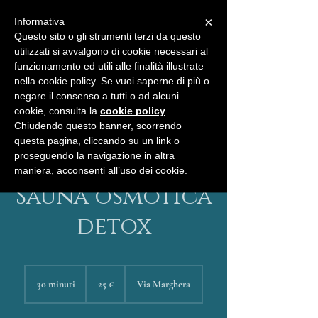
×
Informativa
Questo sito o gli strumenti terzi da questo
utilizzati si avvalgono di cookie necessari al
funzionamento ed utili alle finalità illustrate
nella cookie policy. Se vuoi saperne di più o
negare il consenso a tutti o ad alcuni
BUONI REGALO
SHOP
cookie, consulta la
cookie policy
.
Chiudendo questo banner, scorrendo
questa pagina, cliccando su un link o
proseguendo la navigazione in altra
maniera, acconsenti all’uso dei cookie.
Sauna osmotica
detox
25
euro
30 minuti
3
25 €
Via Marghera
0
m