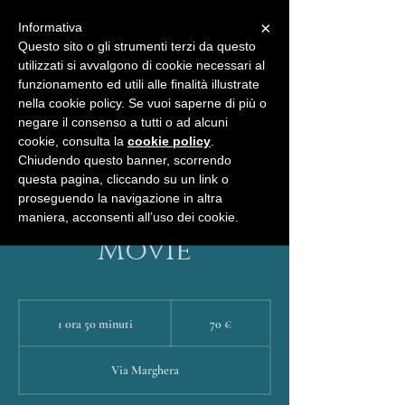
×
Informativa
Questo sito o gli strumenti terzi da questo
utilizzati si avvalgono di cookie necessari al
funzionamento ed utili alle finalità illustrate
nella cookie policy. Se vuoi saperne di più o
negare il consenso a tutti o ad alcuni
BUONI REGALO
SHOP
cookie, consulta la
cookie policy
.
Chiudendo questo banner, scorrendo
questa pagina, cliccando su un link o
proseguendo la navigazione in altra
maniera, acconsenti all’uso dei cookie.
Movie
70
euro
1 ora 50 minuti
1
70 €
o
r
Via Marghera
5
0