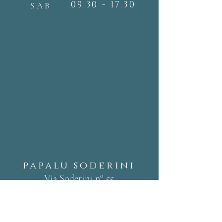
09.30 - 17.30
SAB
papalu soderini
Via Soderini n° 55
20146 Milano
Tel:
02 4156534
09.30 - 18.30