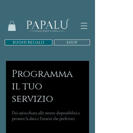
BUONI REGALO
SHOP
Programma
il tuo
servizio
Dai un'occhiata alle nostre disponibilità e
prenota la data e l'orario che preferisci