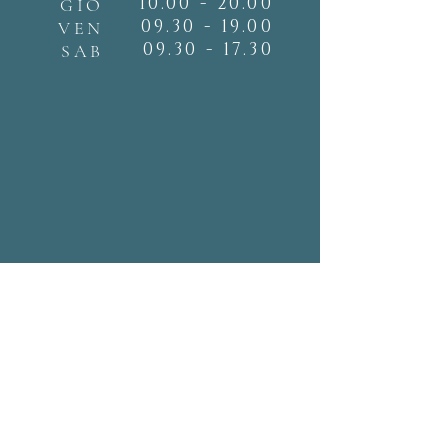
10.00 - 20.00
GIO
09.30 - 19.00
VEN
09.30 - 17.30
SAB
papalu soderini
Via Soderini n° 55
20146 Milano